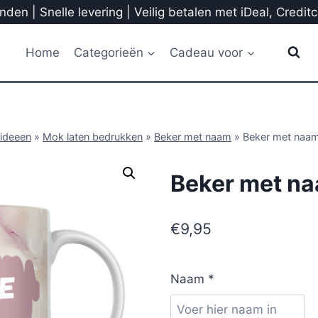
den | Snelle levering | Veilig betalen met iDeal, Credit
Home
Categorieën
Cadeau voor
ideeen
»
Mok laten bedrukken
»
Beker met naam
»
Beker met naa
Beker met n
€
9,95
Naam
*