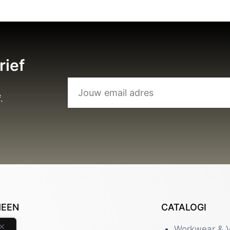
rief
.
MEEN
CATALOGI
tact
Workwear & V