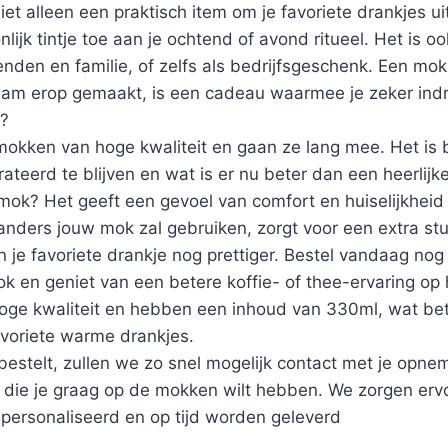
niet alleen een praktisch item om je favoriete drankjes u
lijk tintje toe aan je ochtend of avond ritueel. Het is o
nden en familie, of zelfs als bedrijfsgeschenk. Een mo
am erop gemaakt, is een cadeau waarmee je zeker indr
p?
okken van hoge kwaliteit en gaan ze lang mee. Het is b
teerd te blijven en wat is er nu beter dan een heerlijke 
 mok? Het geeft een gevoel van comfort en huiselijkheid
 anders jouw mok zal gebruiken, zorgt voor een extra s
 je favoriete drankje nog prettiger. Bestel vandaag nog
k en geniet van een betere koffie- of thee-ervaring op 
oge kwaliteit en hebben een inhoud van 330ml, wat be
avoriete warme drankjes.
bestelt, zullen we zo snel mogelijk contact met je opn
die je graag op de mokken wilt hebben. We zorgen er
personaliseerd en op tijd worden geleverd