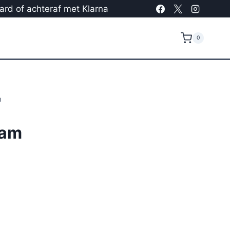
card of achteraf met Klarna
0
m
aam