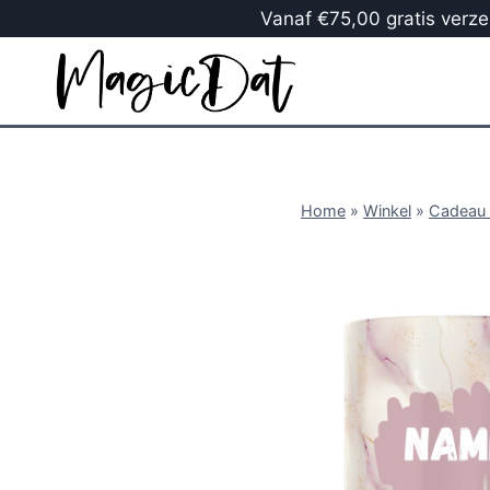
Vanaf €75,00 gratis verzen
Home
»
Winkel
»
Cadeau 