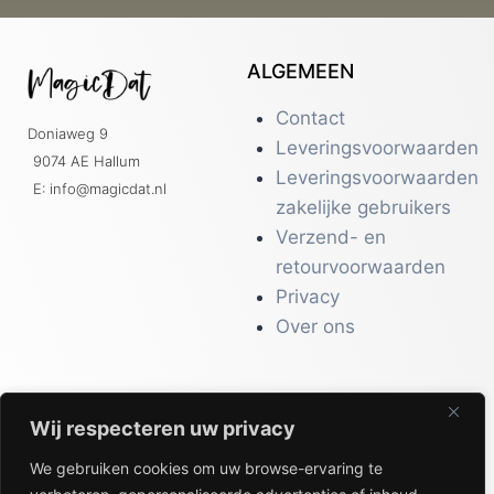
ALGEMEEN
Contact
Doniaweg 9
Leveringsvoorwaarden
9074 AE Hallum
Leveringsvoorwaarden
E: info@magicdat.nl
zakelijke gebruikers
Verzend- en
retourvoorwaarden
Privacy
Over ons
Wij respecteren uw privacy
CATALOGI
We gebruiken cookies om uw browse-ervaring te
Workwear &