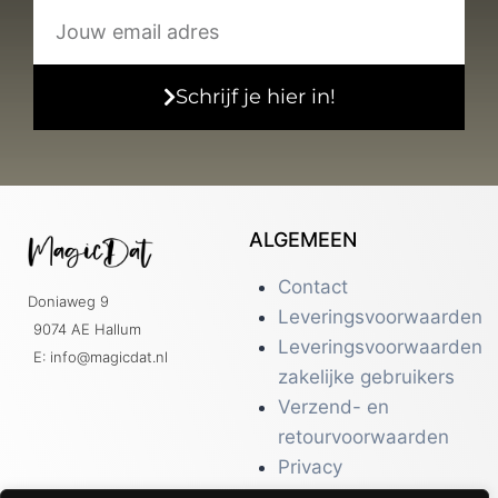
Schrijf je hier in!
ALGEMEEN
Contact
Doniaweg 9
Leveringsvoorwaarden
9074 AE Hallum
Leveringsvoorwaarden
E: info@magicdat.nl
zakelijke gebruikers
Verzend- en
retourvoorwaarden
Privacy
Over ons