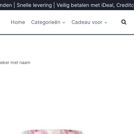
den | Snelle levering | Veilig betalen met iDeal, Credit
Home
Categorieën
Cadeau voor
Beker met naam