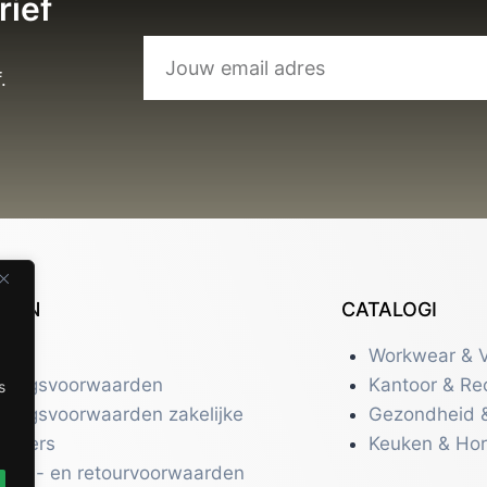
Beker met naam
€
9,95
s