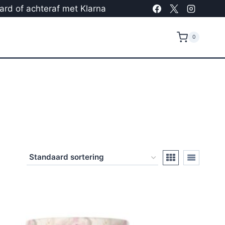
card of achteraf met Klarna
0