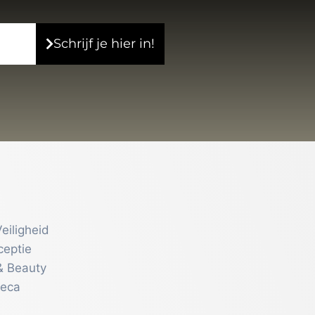
Beker met naam
€
9,95