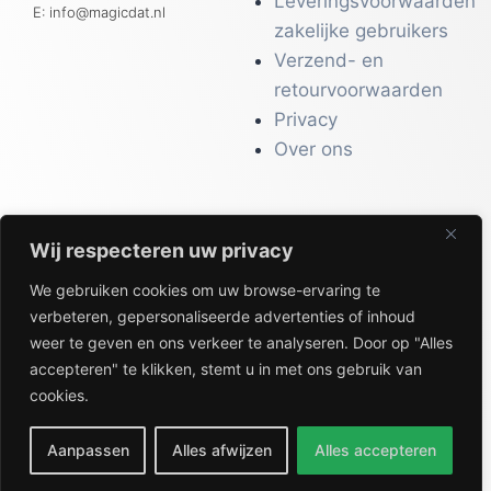
Leveringsvoorwaarden
E: info@magicdat.nl
zakelijke gebruikers
Verzend- en
retourvoorwaarden
Privacy
Over ons
Wij respecteren uw privacy
CATALOGI
We gebruiken cookies om uw browse-ervaring te
Workwear &
verbeteren, gepersonaliseerde advertenties of inhoud
Veiligheid
weer te geven en ons verkeer te analyseren. Door op "Alles
Kantoor & Receptie
accepteren" te klikken, stemt u in met ons gebruik van
Gezondheid & Beauty
cookies.
Keuken & Horeca
Aanpassen
Alles afwijzen
Alles accepteren