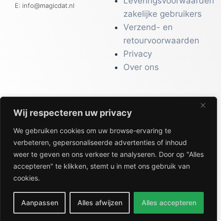
Leveringsvoorwaarden
E: info@magicdat.nl
zakelijke gebruikers
Verzend- en
retourvoorwaarden
Privacy
Over ons
Wij respecteren uw privacy
CATALOGI
We gebruiken cookies om uw browse-ervaring te
Workwear &
verbeteren, gepersonaliseerde advertenties of inhoud
Veiligheid
weer te geven en ons verkeer te analyseren. Door op "Alles
Kantoor & Receptie
accepteren" te klikken, stemt u in met ons gebruik van
Gezondheid & Beauty
cookies.
Keuken & Horeca
Aanpassen
Alles afwijzen
Alles accepteren