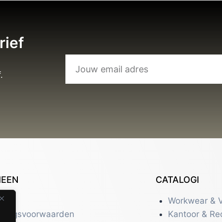
rief
.
MEEN
CATALOGI
tact
Workwear & V
eringsvoorwaarden
Kantoor & Re