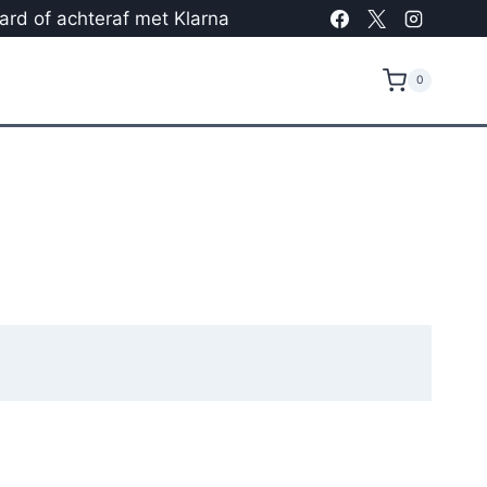
card of achteraf met Klarna
0