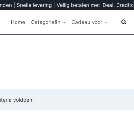
den | Snelle levering | Veilig betalen met iDeal, Credit
Home
Categorieën
Cadeau voor
teria voldoen.