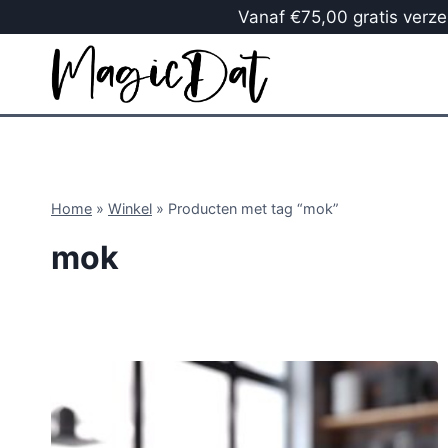
Vanaf €75,00 gratis verzen
Home
»
Winkel
»
Producten met tag “mok”
mok