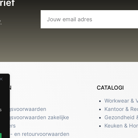
Mok Border Terrier
€
9,95
s