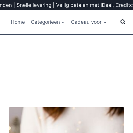
den | Snelle levering | Veilig betalen met iDeal, Credit
Home
Categorieën
Cadeau voor