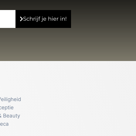
Mok Eskimo
€
9,95