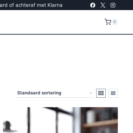
card of achteraf met Klarna
0