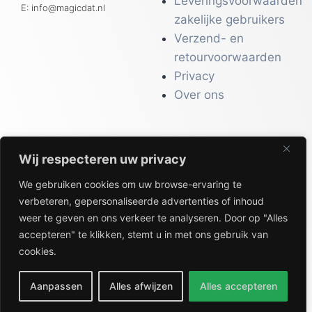
Leveringsvoorwaarden
E: info@magicdat.nl
zakelijke gebruikers
Verzend- en
retourvoorwaarden
Privacy
Over ons
Wij respecteren uw privacy
CATALOGI
We gebruiken cookies om uw browse-ervaring te
Workwear &
verbeteren, gepersonaliseerde advertenties of inhoud
Veiligheid
weer te geven en ons verkeer te analyseren. Door op "Alles
Kantoor & Receptie
accepteren" te klikken, stemt u in met ons gebruik van
Gezondheid & Beauty
cookies.
Keuken & Horeca
Aanpassen
Alles afwijzen
Alles accepteren