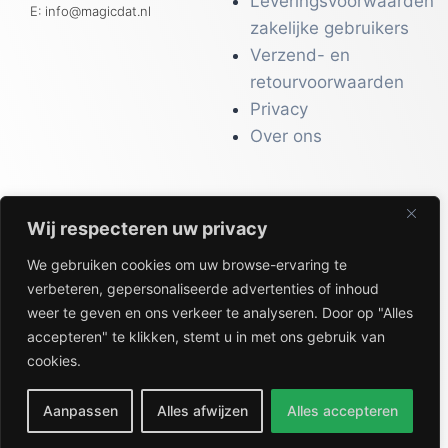
Leveringsvoorwaarden
E: info@magicdat.nl
zakelijke gebruikers
Verzend- en
retourvoorwaarden
Privacy
Over ons
Wij respecteren uw privacy
CATALOGI
We gebruiken cookies om uw browse-ervaring te
Workwear &
verbeteren, gepersonaliseerde advertenties of inhoud
Veiligheid
weer te geven en ons verkeer te analyseren. Door op "Alles
Kantoor & Receptie
accepteren" te klikken, stemt u in met ons gebruik van
Gezondheid & Beauty
cookies.
Keuken & Horeca
Aanpassen
Alles afwijzen
Alles accepteren