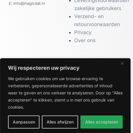
Leveringsvoorwaarden
E: info@magicdat.nl
zakelijke gebruikers
Verzend- en
retourvoorwaarden
Privacy
Over ons
Wij respecteren uw privacy
CATALOGI
We gebruiken cookies om uw browse-ervaring te
Workwear &
verbeteren, gepersonaliseerde advertenties of inhoud
Veiligheid
weer te geven en ons verkeer te analyseren. Door op "Alles
Kantoor & Receptie
accepteren" te klikken, stemt u in met ons gebruik van
Gezondheid & Beauty
cookies.
Keuken & Horeca
Aanpassen
Alles afwijzen
Alles accepteren