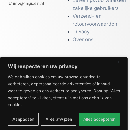
Leveringsvoorwaarden
E: info@magicdat.nl
zakelijke gebruikers
Verzend- en
retourvoorwaarden
Privacy
Over ons
Wij respecteren uw privacy
CATALOGI
We gebruiken cookies om uw browse-ervaring te
Workwear &
verbeteren, gepersonaliseerde advertenties of inhoud
Veiligheid
weer te geven en ons verkeer te analyseren. Door op "Alles
Kantoor & Receptie
accepteren" te klikken, stemt u in met ons gebruik van
Gezondheid & Beauty
cookies.
Keuken & Horeca
Aanpassen
Alles afwijzen
Alles accepteren