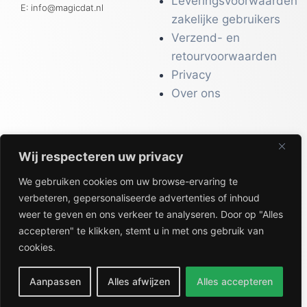
Leveringsvoorwaarden
E: info@magicdat.nl
zakelijke gebruikers
Verzend- en
retourvoorwaarden
Privacy
Over ons
Wij respecteren uw privacy
CATALOGI
We gebruiken cookies om uw browse-ervaring te
Workwear &
verbeteren, gepersonaliseerde advertenties of inhoud
Veiligheid
weer te geven en ons verkeer te analyseren. Door op "Alles
Kantoor & Receptie
accepteren" te klikken, stemt u in met ons gebruik van
Gezondheid & Beauty
cookies.
Keuken & Horeca
Aanpassen
Alles afwijzen
Alles accepteren