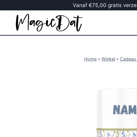
Vanaf €75,00 gratis verzen
Home
»
Winkel
»
Cadeau 