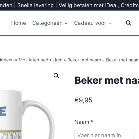
den | Snelle levering | Veilig betalen met iDeal, Credit
Home
Categorieën
Cadeau voor
ideeen
»
Mok laten bedrukken
»
Beker met naam
»
Beker met naa
Beker met n
€
9,95
Naam
*