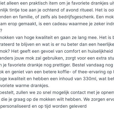
niet alleen een praktisch item om je favoriete drankjes u
lijk tintje toe aan je ochtend of avond ritueel. Het is o
nden en familie, of zelfs als bedrijfsgeschenk. Een mo
am erop gemaakt, is een cadeau waarmee je zeker indr
p?
okken van hoge kwaliteit en gaan ze lang mee. Het is b
teerd te blijven en wat is er nu beter dan een heerlijke 
 mok? Het geeft een gevoel van comfort en huiselijkheid
 anders jouw mok zal gebruiken, zorgt voor een extra s
 je favoriete drankje nog prettiger. Bestel vandaag nog
k en geniet van een betere koffie- of thee-ervaring op 
oge kwaliteit en hebben een inhoud van 330ml, wat be
avoriete warme drankjes.
bestelt, zullen we zo snel mogelijk contact met je opn
die je graag op de mokken wilt hebben. We zorgen er
personaliseerd en op tijd worden geleverd