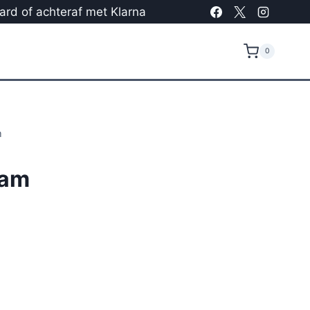
card of achteraf met Klarna
0
m
aam