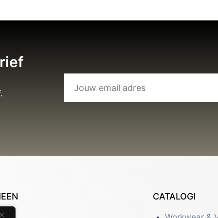
rief
.
MEEN
CATALOGI
tact
Workwear & V