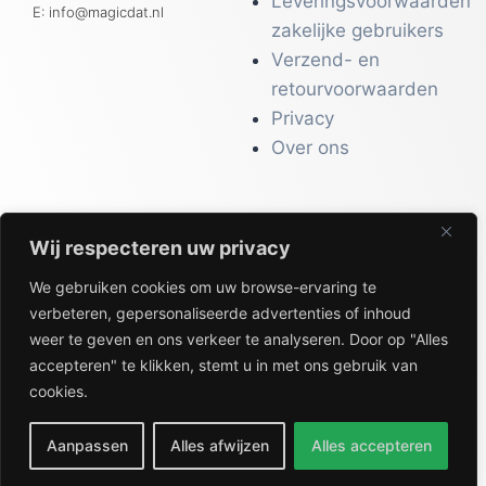
Leveringsvoorwaarden
E: info@magicdat.nl
zakelijke gebruikers
Verzend- en
retourvoorwaarden
Privacy
Over ons
Wij respecteren uw privacy
CATALOGI
We gebruiken cookies om uw browse-ervaring te
Workwear &
verbeteren, gepersonaliseerde advertenties of inhoud
Veiligheid
weer te geven en ons verkeer te analyseren. Door op "Alles
Kantoor & Receptie
accepteren" te klikken, stemt u in met ons gebruik van
Gezondheid & Beauty
cookies.
Keuken & Horeca
Aanpassen
Alles afwijzen
Alles accepteren