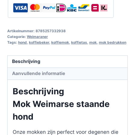
Artikelnummer:
8785257332938
Categorie:
Weimaraner
Tags:
hond
,
koffiebeker
,
koffiemok
,
koffietas
,
mok
,
mok bedrukken
Beschrijving
Aanvullende informatie
Beschrijving
Mok Weimarse staande
hond
Onze mokken zijn perfect voor degenen die