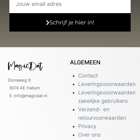
Schrijf je hier in!
ALGEMEEN
Contact
Doniaweg 9
Leveringsvoorwaarden
9074 AE Hallum
Leveringsvoorwaarden
E: info@magicdat.nl
zakelijke gebruikers
Verzend- en
retourvoorwaarden
Privacy
Over ons