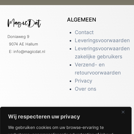
ALGEMEEN
Contact
Doniaweg 9
Leveringsvoorwaarden
9074 AE Hallum
Leveringsvoorwaarden
E: info@magicdat.nl
zakelijke gebruikers
Verzend- en
retourvoorwaarden
Privacy
Over ons
Wij respecteren uw privacy
CATALOGI
We gebruiken cookies om uw browse-ervaring te
Workwear &