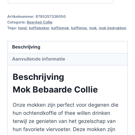
Artikelnummer:
8785257326050
Categorie:
Bearded Collie
Tags:
hond
,
koffiebeker
,
koffiemok
,
koffietas
,
mok
,
mok bedrukken
Beschrijving
Aanvullende informatie
Beschrijving
Mok Bebaarde Collie
Onze mokken zijn perfect voor degenen die
hun ochtendkoffie of thee willen drinken
terwijl ze genieten van het gezelschap van
hun favoriete viervoeter. Deze mokken zijn