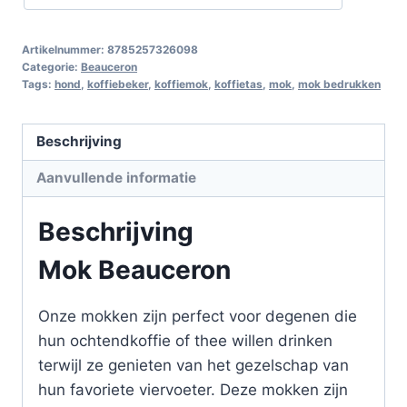
Artikelnummer:
8785257326098
Categorie:
Beauceron
Tags:
hond
,
koffiebeker
,
koffiemok
,
koffietas
,
mok
,
mok bedrukken
Beschrijving
Aanvullende informatie
Beschrijving
Mok Beauceron
Onze mokken zijn perfect voor degenen die
hun ochtendkoffie of thee willen drinken
terwijl ze genieten van het gezelschap van
hun favoriete viervoeter. Deze mokken zijn