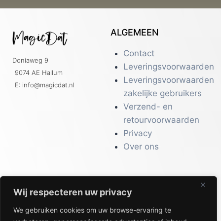
ALGEMEEN
Contact
Doniaweg 9
Leveringsvoorwaarden
9074 AE Hallum
Leveringsvoorwaarden
E: info@magicdat.nl
zakelijke gebruikers
Verzend- en
retourvoorwaarden
Privacy
Over ons
Wij respecteren uw privacy
CATALOGI
We gebruiken cookies om uw browse-ervaring te
Workwear &