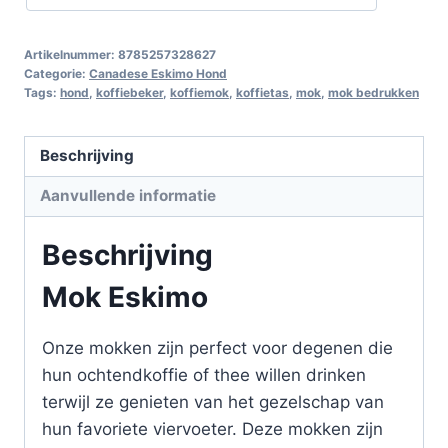
Artikelnummer:
8785257328627
Categorie:
Canadese Eskimo Hond
Tags:
hond
,
koffiebeker
,
koffiemok
,
koffietas
,
mok
,
mok bedrukken
Beschrijving
Aanvullende informatie
Beschrijving
Mok Eskimo
Onze mokken zijn perfect voor degenen die
hun ochtendkoffie of thee willen drinken
terwijl ze genieten van het gezelschap van
hun favoriete viervoeter. Deze mokken zijn