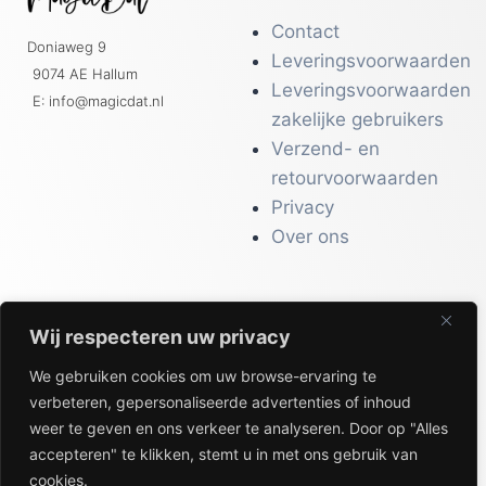
Contact
Doniaweg 9
Leveringsvoorwaarden
9074 AE Hallum
Leveringsvoorwaarden
E: info@magicdat.nl
zakelijke gebruikers
Verzend- en
retourvoorwaarden
Privacy
Over ons
Wij respecteren uw privacy
CATALOGI
We gebruiken cookies om uw browse-ervaring te
Workwear &
verbeteren, gepersonaliseerde advertenties of inhoud
Veiligheid
weer te geven en ons verkeer te analyseren. Door op "Alles
Kantoor & Receptie
accepteren" te klikken, stemt u in met ons gebruik van
Gezondheid & Beauty
cookies.