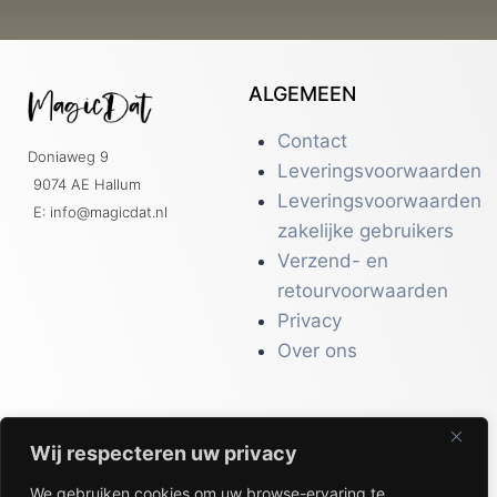
ALGEMEEN
Contact
Doniaweg 9
Leveringsvoorwaarden
9074 AE Hallum
Leveringsvoorwaarden
E: info@magicdat.nl
zakelijke gebruikers
Verzend- en
retourvoorwaarden
Privacy
Over ons
Wij respecteren uw privacy
CATALOGI
We gebruiken cookies om uw browse-ervaring te