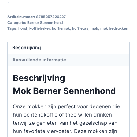
Artikelnummer:
8785257326227
Categorie:
Berner Sennen hond
Tags:
hond
,
koffiebeker
,
koffiemok
,
koffietas
,
mok
,
mok bedrukken
Beschrijving
Aanvullende informatie
Beschrijving
Mok Berner Sennenhond
Onze mokken zijn perfect voor degenen die
hun ochtendkoffie of thee willen drinken
terwijl ze genieten van het gezelschap van
hun favoriete viervoeter. Deze mokken zijn