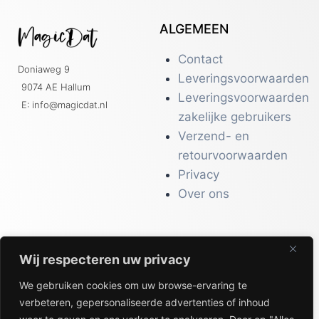
ALGEMEEN
Contact
Doniaweg 9
Leveringsvoorwaarden
9074 AE Hallum
Leveringsvoorwaarden
E: info@magicdat.nl
zakelijke gebruikers
Verzend- en
retourvoorwaarden
Privacy
Over ons
Wij respecteren uw privacy
CATALOGI
We gebruiken cookies om uw browse-ervaring te
Workwear &
verbeteren, gepersonaliseerde advertenties of inhoud
Veiligheid