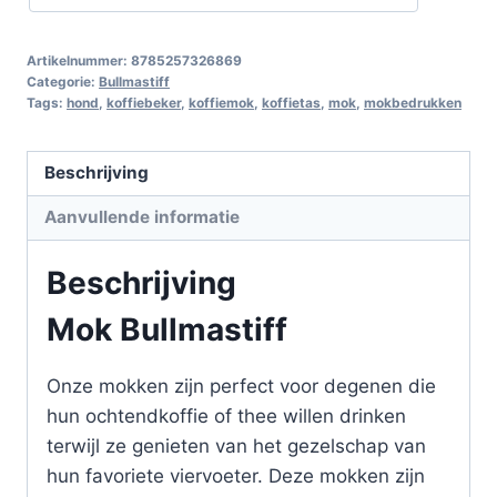
Artikelnummer:
8785257326869
Categorie:
Bullmastiff
Tags:
hond
,
koffiebeker
,
koffiemok
,
koffietas
,
mok
,
mokbedrukken
Beschrijving
Aanvullende informatie
Beschrijving
Mok Bullmastiff
Onze mokken zijn perfect voor degenen die
hun ochtendkoffie of thee willen drinken
terwijl ze genieten van het gezelschap van
hun favoriete viervoeter. Deze mokken zijn