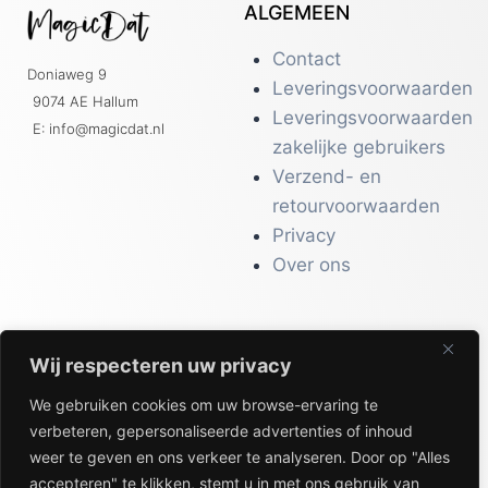
ALGEMEEN
Contact
Doniaweg 9
Leveringsvoorwaarden
9074 AE Hallum
Leveringsvoorwaarden
E: info@magicdat.nl
zakelijke gebruikers
Verzend- en
retourvoorwaarden
Privacy
Over ons
Wij respecteren uw privacy
CATALOGI
We gebruiken cookies om uw browse-ervaring te
Workwear &
verbeteren, gepersonaliseerde advertenties of inhoud
Veiligheid
weer te geven en ons verkeer te analyseren. Door op "Alles
Kantoor & Receptie
accepteren" te klikken, stemt u in met ons gebruik van