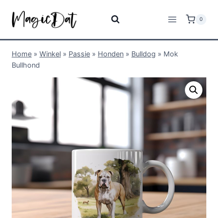
0
Home
»
Winkel
»
Passie
»
Honden
»
Bulldog
»
Mok
Bullhond