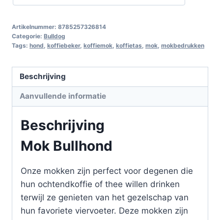
Artikelnummer:
8785257326814
Categorie:
Bulldog
Tags:
hond
,
koffiebeker
,
koffiemok
,
koffietas
,
mok
,
mokbedrukken
Beschrijving
Aanvullende informatie
Beschrijving
Mok Bullhond
Onze mokken zijn perfect voor degenen die
hun ochtendkoffie of thee willen drinken
terwijl ze genieten van het gezelschap van
hun favoriete viervoeter. Deze mokken zijn