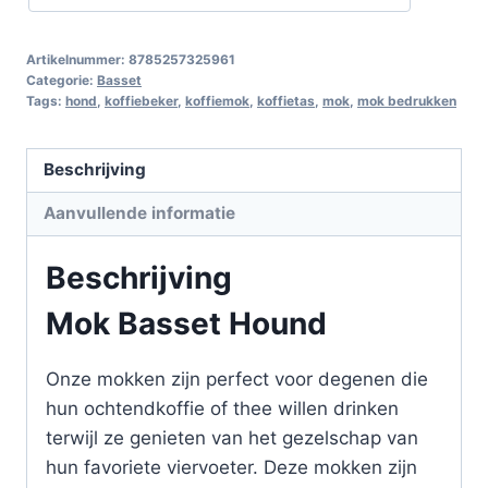
Artikelnummer:
8785257325961
Categorie:
Basset
Tags:
hond
,
koffiebeker
,
koffiemok
,
koffietas
,
mok
,
mok bedrukken
Beschrijving
Aanvullende informatie
Beschrijving
Mok Basset Hound
Onze mokken zijn perfect voor degenen die
hun ochtendkoffie of thee willen drinken
terwijl ze genieten van het gezelschap van
hun favoriete viervoeter. Deze mokken zijn