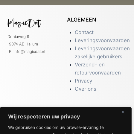
ALGEMEEN
Contact
Doniaweg 9
Leveringsvoorwaarden
9074 AE Hallum
Leveringsvoorwaarden
E: info@magicdat.nl
zakelijke gebruikers
Verzend- en
retourvoorwaarden
Privacy
Over ons
Wij respecteren uw privacy
CATALOGI
We gebruiken cookies om uw browse-ervaring te
Workwear &