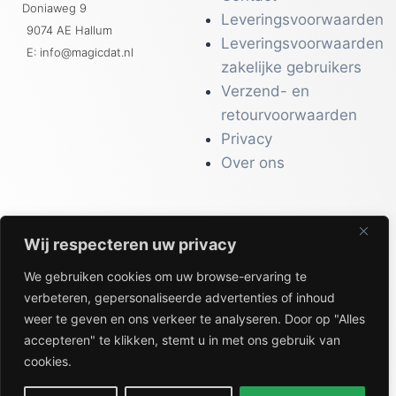
Doniaweg 9
Leveringsvoorwaarden
9074 AE Hallum
Leveringsvoorwaarden
E: info@magicdat.nl
zakelijke gebruikers
Verzend- en
retourvoorwaarden
Privacy
Over ons
Wij respecteren uw privacy
CATALOGI
We gebruiken cookies om uw browse-ervaring te
Workwear &
verbeteren, gepersonaliseerde advertenties of inhoud
Veiligheid
weer te geven en ons verkeer te analyseren. Door op "Alles
Kantoor & Receptie
accepteren" te klikken, stemt u in met ons gebruik van
Gezondheid & Beauty
cookies.
Keuken & Horeca