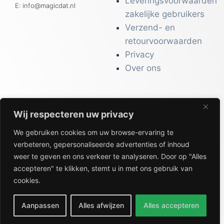
Leveringsvoorwaarden
E: info@magicdat.nl
zakelijke gebruikers
Verzend- en
retourvoorwaarden
Privacy
Over ons
Wij respecteren uw privacy
CATALOGI
We gebruiken cookies om uw browse-ervaring te
Workwear &
verbeteren, gepersonaliseerde advertenties of inhoud
Veiligheid
weer te geven en ons verkeer te analyseren. Door op "Alles
Kantoor & Receptie
accepteren" te klikken, stemt u in met ons gebruik van
Gezondheid & Beauty
cookies.
Keuken & Horeca
Aanpassen
Alles afwijzen
Alles accepteren