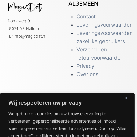
ALGEMEEN
Contact
Doniaweg 9
Leveringsvoorwaarden
9074 AE Hallum
Leveringsvoorwaarden
E: info@magicdat.nl
zakelijke gebruikers
Verzend- en
retourvoorwaarden
Privacy
Over ons
Wij respecteren uw privacy
CATALOGI
We gebruiken cookies om uw browse-ervaring te
Workwear &
verbeteren, gepersonaliseerde advertenties of inhoud
Veiligheid
weer te geven en ons verkeer te analyseren. Door op "Alles
Kantoor & Receptie
accepteren" te klikken, stemt u in met ons gebruik van