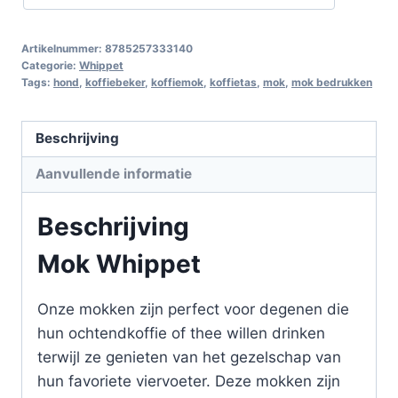
Artikelnummer:
8785257333140
Categorie:
Whippet
Tags:
hond
,
koffiebeker
,
koffiemok
,
koffietas
,
mok
,
mok bedrukken
Beschrijving
Aanvullende informatie
Beschrijving
Mok Whippet
Onze mokken zijn perfect voor degenen die
hun ochtendkoffie of thee willen drinken
terwijl ze genieten van het gezelschap van
hun favoriete viervoeter. Deze mokken zijn