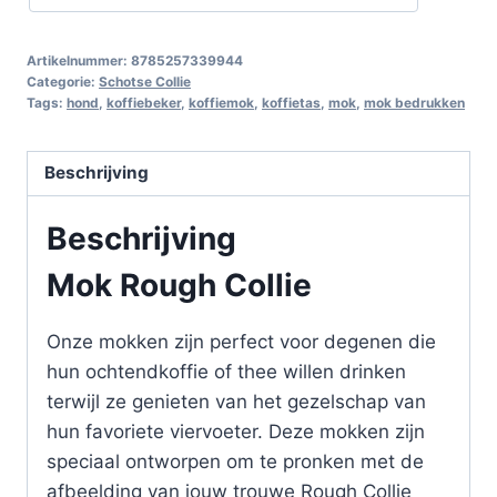
Artikelnummer:
8785257339944
Categorie:
Schotse Collie
Tags:
hond
,
koffiebeker
,
koffiemok
,
koffietas
,
mok
,
mok bedrukken
Beschrijving
Beschrijving
Mok Rough Collie
Onze mokken zijn perfect voor degenen die
hun ochtendkoffie of thee willen drinken
terwijl ze genieten van het gezelschap van
hun favoriete viervoeter. Deze mokken zijn
speciaal ontworpen om te pronken met de
afbeelding van jouw trouwe Rough Collie