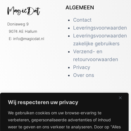
ALGEMEEN
Contact
Doniaweg 9
Leveringsvoorwaarden
9074 AE Hallum
Leveringsvoorwaarden
E: info@magicdat.nl
zakelijke gebruikers
Verzend- en
retourvoorwaarden
Privacy
Over ons
Wij respecteren uw privacy
CATALOGI
We gebruiken cookies om uw browse-ervaring te
Workwear &
verbeteren, gepersonaliseerde advertenties of inhoud
Veiligheid
weer te geven en ons verkeer te analyseren. Door op "Alles