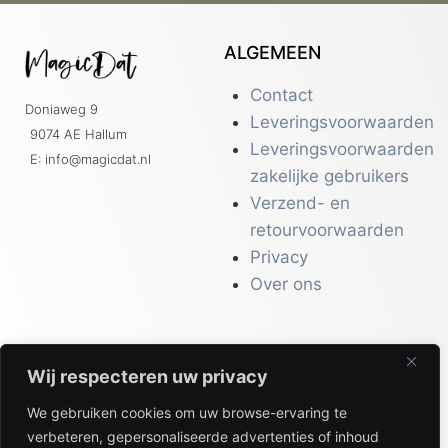
ALGEMEEN
Contact
Doniaweg 9
Leveringsvoorwaarden
9074 AE Hallum
Leveringsvoorwaarden
E: info@magicdat.nl
zakelijke gebruikers
Verzend- en
retourvoorwaarden
Privacy
Over ons
Wij respecteren uw privacy
CATALOGI
We gebruiken cookies om uw browse-ervaring te
Workwear &
verbeteren, gepersonaliseerde advertenties of inhoud