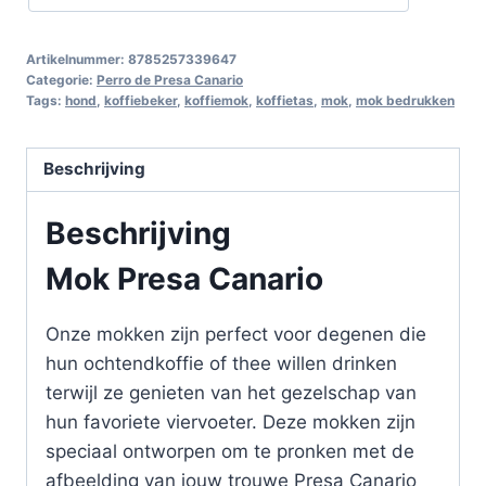
Artikelnummer:
8785257339647
Categorie:
Perro de Presa Canario
Tags:
hond
,
koffiebeker
,
koffiemok
,
koffietas
,
mok
,
mok bedrukken
Beschrijving
Beschrijving
Mok Presa Canario
Onze mokken zijn perfect voor degenen die
hun ochtendkoffie of thee willen drinken
terwijl ze genieten van het gezelschap van
hun favoriete viervoeter. Deze mokken zijn
speciaal ontworpen om te pronken met de
afbeelding van jouw trouwe Presa Canario