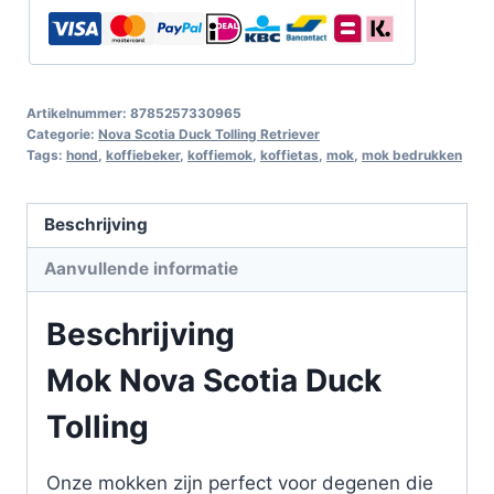
Artikelnummer:
8785257330965
Categorie:
Nova Scotia Duck Tolling Retriever
Tags:
hond
,
koffiebeker
,
koffiemok
,
koffietas
,
mok
,
mok bedrukken
Beschrijving
Aanvullende informatie
Beschrijving
Mok Nova Scotia Duck
Tolling
Onze mokken zijn perfect voor degenen die