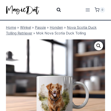
0
Home
»
Winkel
»
Passie
»
Honden
»
Nova Scotia Duck
Tolling Retriever
»
Mok Nova Scotia Duck Tolling