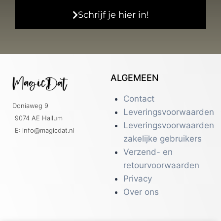
Schrijf je hier in!
ALGEMEEN
Contact
Doniaweg 9
Leveringsvoorwaarden
9074 AE Hallum
Leveringsvoorwaarden
E: info@magicdat.nl
zakelijke gebruikers
Verzend- en
retourvoorwaarden
Privacy
Over ons