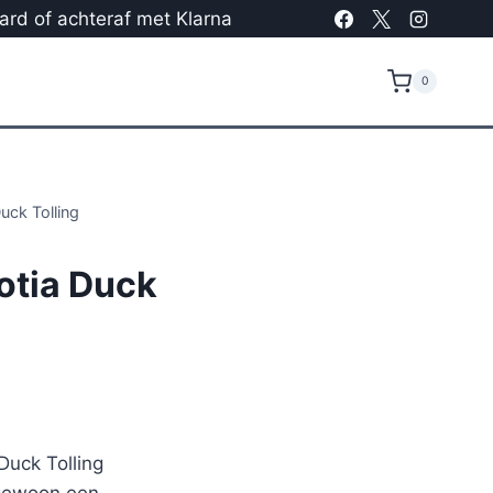
card of achteraf met Klarna
0
uck Tolling
otia Duck
Duck Tolling
gewoon een