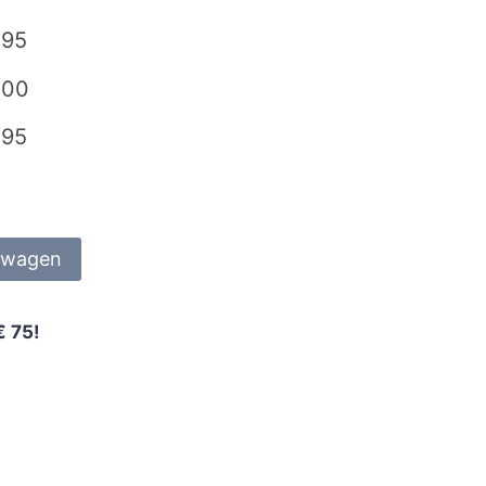
,95
,00
,95
lwagen
€ 75!