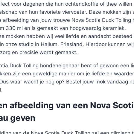
ect voor degenen die hun ochtendkoffie of thee willen d
elschap van hun favoriete viervoeter. Deze mokken zijn
 afbeelding van jouw trouwe Nova Scotia Duck Tolling 
uim 330 ml en is gemaakt van hoogwaardig keramiek.
ze mokken hebben wij veel liefde en aandacht besteed 
 in onze studio in Hallum, Friesland. Hierdoor kunnen wi
zorg en precisie wordt gemaakt.
otia Duck Tolling hondeneigenaar bent of gewoon een l
okken zijn een geweldige manier om je liefde en waarde
. Dus waar wacht je nog op? Bestel jouw mok vandaag no
l.
en afbeelding van een Nova Scot
eau geven
ding van de Nova Scotia Duck Tolling zal een glimlach 