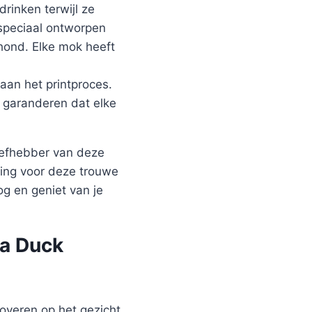
rinken terwijl ze
 speciaal ontworpen
hond. Elke mok heeft
aan het printproces.
j garanderen dat elke
iefhebber van deze
ring voor deze trouwe
g en geniet van je
ia Duck
toveren op het gezicht