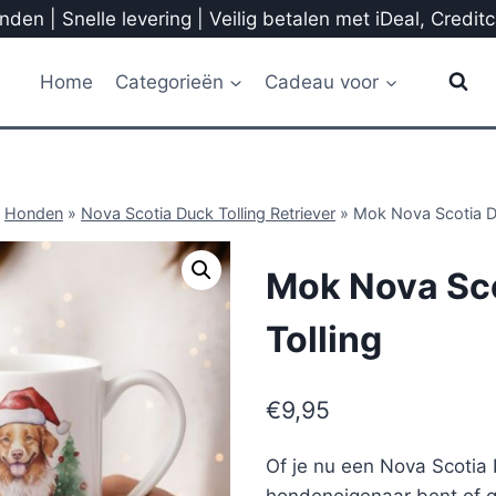
den | Snelle levering | Veilig betalen met iDeal, Credit
Home
Categorieën
Cadeau voor
»
Honden
»
Nova Scotia Duck Tolling Retriever
»
Mok Nova Scotia D
Mok Nova Sc
Tolling
€
9,95
Of je nu een Nova Scotia 
hondeneigenaar bent of 