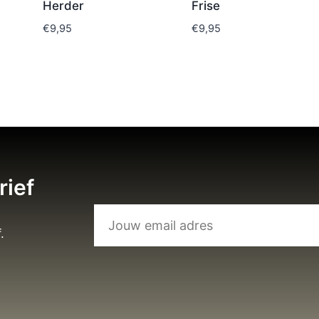
Herder
Frise
€
9,95
€
9,95
rief
.