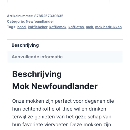
Artikelnummer:
8785257330835
Categorie:
Newfoundlander
Tags:
hond
,
koffiebeker
,
koffiemok
,
koffietas
,
mok
,
mok bedrukken
Beschrijving
Aanvullende informatie
Beschrijving
Mok Newfoundlander
Onze mokken zijn perfect voor degenen die
hun ochtendkoffie of thee willen drinken
terwijl ze genieten van het gezelschap van
hun favoriete viervoeter. Deze mokken zijn