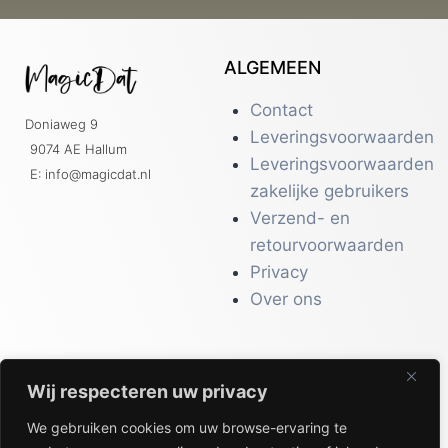
ALGEMEEN
Contact
Doniaweg 9
Leveringsvoorwaarden
9074 AE Hallum
Leveringsvoorwaarden
E: info@magicdat.nl
zakelijke gebruikers
Verzend- en
retourvoorwaarden
Privacy
Over ons
Wij respecteren uw privacy
CATALOGI
We gebruiken cookies om uw browse-ervaring te
Workwear &