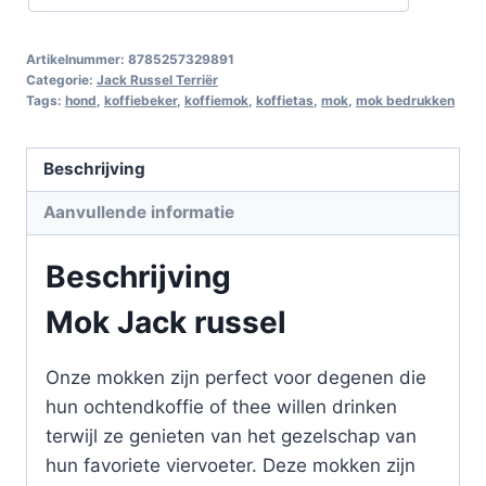
Artikelnummer:
8785257329891
Categorie:
Jack Russel Terriër
Tags:
hond
,
koffiebeker
,
koffiemok
,
koffietas
,
mok
,
mok bedrukken
Beschrijving
Aanvullende informatie
Beschrijving
Mok Jack russel
Onze mokken zijn perfect voor degenen die
hun ochtendkoffie of thee willen drinken
terwijl ze genieten van het gezelschap van
hun favoriete viervoeter. Deze mokken zijn