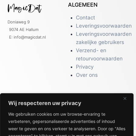
ALGEMEEN
Contact
Doniaweg 9
Leveringsvoorwaarden
9074 AE Hallum
Leveringsvoorwaarden
E: info@magicdat.nl
zakelijke gebruikers
Verzend- en
retourvoorwaarden
Privacy
Over ons
Wij respecteren uw privacy
CATALOGI
We gebruiken cookies om uw browse-ervaring te
Workwear &
verbeteren, gepersonaliseerde advertenties of inhoud
Veiligheid
weer te geven en ons verkeer te analyseren. Door op "Alles
Kantoor & Receptie
accepteren" te klikken, stemt u in met ons gebruik van