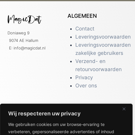
ALGEMEEN
Contact
Doniaweg 9
Leveringsvoorwaarden
9074 AE Hallum
Leveringsvoorwaarden
E: info@magicdat.nl
zakelijke gebruikers
Verzend- en
retourvoorwaarden
Privacy
Over ons
Wij respecteren uw privacy
CATALOGI
We gebruiken cookies om uw browse-ervaring te
Workwear &
verbeteren, gepersonaliseerde advertenties of inhoud