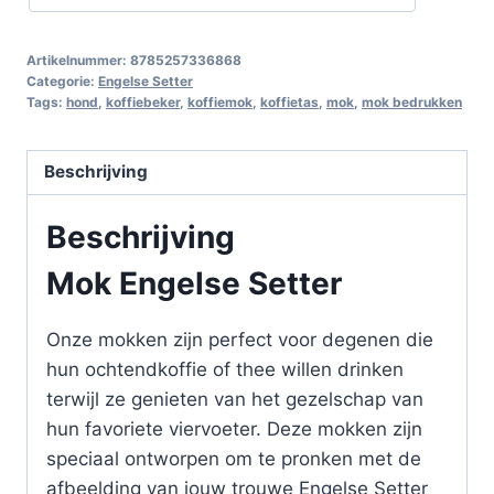
Artikelnummer:
8785257336868
Categorie:
Engelse Setter
Tags:
hond
,
koffiebeker
,
koffiemok
,
koffietas
,
mok
,
mok bedrukken
Beschrijving
Beschrijving
Mok Engelse Setter
Onze mokken zijn perfect voor degenen die
hun ochtendkoffie of thee willen drinken
terwijl ze genieten van het gezelschap van
hun favoriete viervoeter. Deze mokken zijn
speciaal ontworpen om te pronken met de
afbeelding van jouw trouwe Engelse Setter