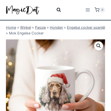
0
Home
»
Winkel
»
Passie
»
Honden
»
Engelse cocker spaniël
»
Mok Engelse Cocker