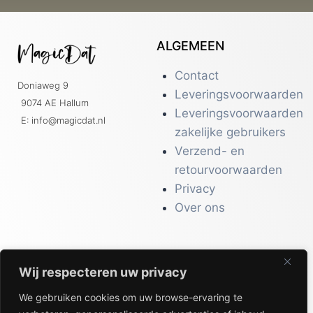
ALGEMEEN
Contact
Doniaweg 9
Leveringsvoorwaarden
9074 AE Hallum
Leveringsvoorwaarden
E: info@magicdat.nl
zakelijke gebruikers
Verzend- en
retourvoorwaarden
Privacy
Over ons
Wij respecteren uw privacy
CATALOGI
We gebruiken cookies om uw browse-ervaring te
Workwear &