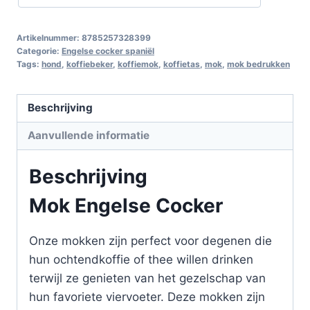
Artikelnummer:
8785257328399
Categorie:
Engelse cocker spaniël
Tags:
hond
,
koffiebeker
,
koffiemok
,
koffietas
,
mok
,
mok bedrukken
Beschrijving
Aanvullende informatie
Beschrijving
Mok Engelse Cocker
Onze mokken zijn perfect voor degenen die
hun ochtendkoffie of thee willen drinken
terwijl ze genieten van het gezelschap van
hun favoriete viervoeter. Deze mokken zijn