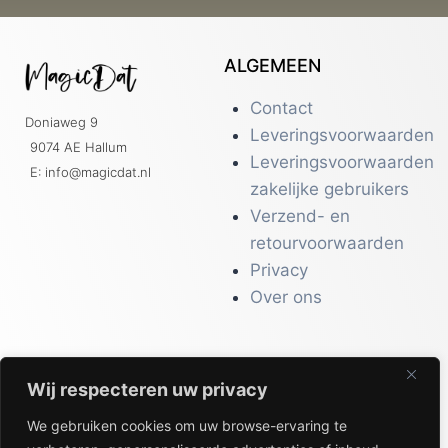
ALGEMEEN
Contact
Doniaweg 9
Leveringsvoorwaarden
9074 AE Hallum
Leveringsvoorwaarden
E: info@magicdat.nl
zakelijke gebruikers
Verzend- en
retourvoorwaarden
Privacy
Over ons
Wij respecteren uw privacy
CATALOGI
We gebruiken cookies om uw browse-ervaring te
Workwear &