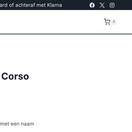
card of achteraf met Klarna
0
 Corso
r met een naam