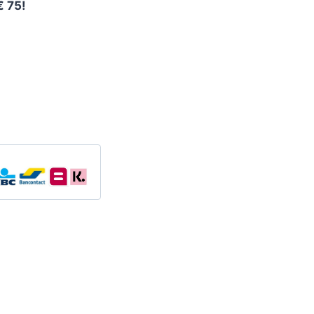
€ 75!