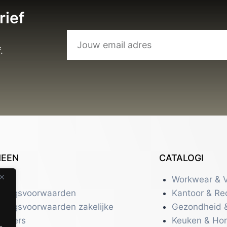
rief
.
MEEN
CATALOGI
tact
Workwear & V
eringsvoorwaarden
Kantoor & Re
eringsvoorwaarden zakelijke
Gezondheid 
uikers
Keuken & Ho