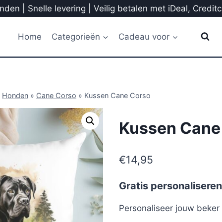
den | Snelle levering | Veilig betalen met iDeal, Credit
Home
Categorieën
Cadeau voor
»
Honden
»
Cane Corso
»
Kussen Cane Corso
Kussen Cane
€
14,95
Gratis personaliseren
Personaliseer jouw beke