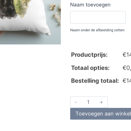
Naam toevoegen
Naam onder de afbeelding zetten
Productprijs:
€
1
Totaal opties:
€
0
Bestelling totaal:
€
1
Toevoegen aan winke