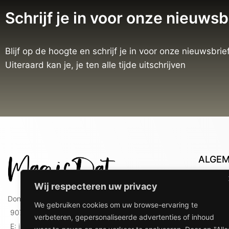
Schrijf je in voor onze nieuwsb
Blijf op de hoogte en schrijf je in voor onze nieuwsbrief
Uiteraard kan je, je ten alle tijde uitschrijven
ALGE
Con
Wij respecteren uw privacy
Lev
Doniaweg 9
We gebruiken cookies om uw browse-ervaring te
Lev
9074 AE Hallum
verbeteren, gepersonaliseerde advertenties of inhoud
gebr
E: info@magicdat.nl