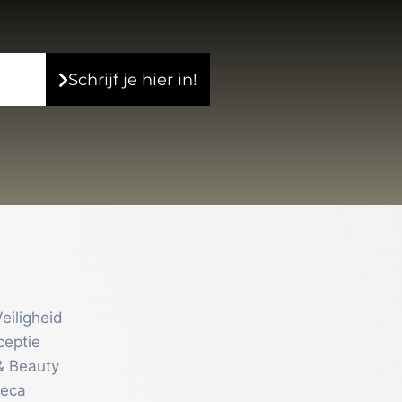
Schrijf je hier in!
eiligheid
ceptie
& Beauty
reca