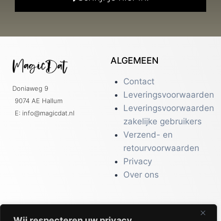
ALGEMEEN
Contact
Doniaweg 9
Leveringsvoorwaarden
9074 AE Hallum
Leveringsvoorwaarden
E: info@magicdat.nl
zakelijke gebruikers
Verzend- en
retourvoorwaarden
Privacy
Over ons
Wij respecteren uw privacy