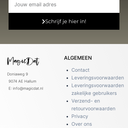
Schrijf je hier in!
ALGEMEEN
Contact
Doniaweg 9
Leveringsvoorwaarden
9074 AE Hallum
Leveringsvoorwaarden
E: info@magicdat.nl
zakelijke gebruikers
Verzend- en
retourvoorwaarden
Privacy
Over ons