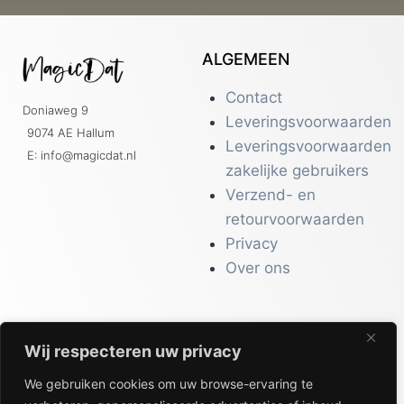
ALGEMEEN
Contact
Doniaweg 9
Leveringsvoorwaarden
9074 AE Hallum
Leveringsvoorwaarden
E: info@magicdat.nl
zakelijke gebruikers
Verzend- en
retourvoorwaarden
Privacy
Over ons
Wij respecteren uw privacy
CATALOGI
We gebruiken cookies om uw browse-ervaring te
Workwear &