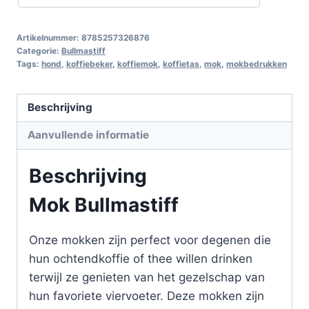
Artikelnummer:
8785257326876
Categorie:
Bullmastiff
Tags:
hond
,
koffiebeker
,
koffiemok
,
koffietas
,
mok
,
mokbedrukken
Beschrijving
Aanvullende informatie
Beschrijving
Mok Bullmastiff
Onze mokken zijn perfect voor degenen die
hun ochtendkoffie of thee willen drinken
terwijl ze genieten van het gezelschap van
hun favoriete viervoeter. Deze mokken zijn