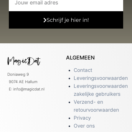
Schrijf je hier in!
ALGEMEEN
Contact
Doniaweg 9
Leveringsvoorwaarden
9074 AE Hallum
Leveringsvoorwaarden
E: info@magicdat.nl
zakelijke gebruikers
Verzend- en
retourvoorwaarden
Privacy
Over ons