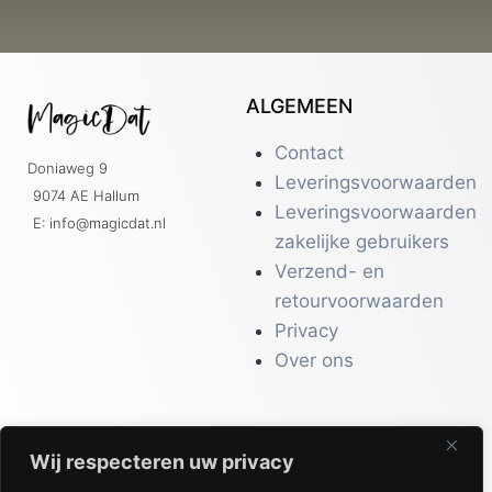
ALGEMEEN
Contact
Doniaweg 9
Leveringsvoorwaarden
9074 AE Hallum
Leveringsvoorwaarden
E: info@magicdat.nl
zakelijke gebruikers
Verzend- en
retourvoorwaarden
Privacy
Over ons
Wij respecteren uw privacy
CATALOGI