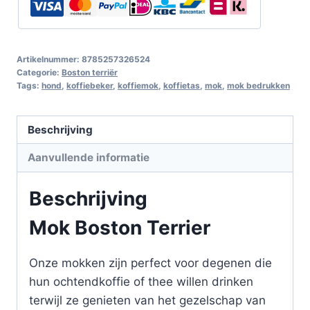
Artikelnummer:
8785257326524
Categorie:
Boston terriër
Tags:
hond
,
koffiebeker
,
koffiemok
,
koffietas
,
mok
,
mok bedrukken
Beschrijving
Aanvullende informatie
Beschrijving
Mok Boston Terrier
Onze mokken zijn perfect voor degenen die
hun ochtendkoffie of thee willen drinken
terwijl ze genieten van het gezelschap van