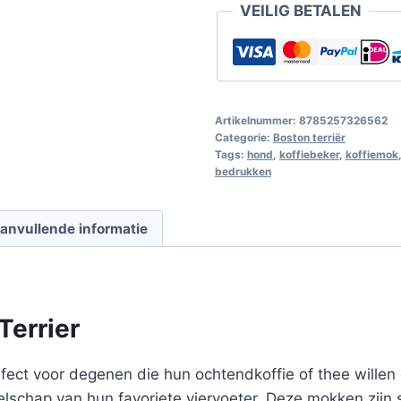
VEILIG BETALEN
Artikelnummer:
8785257326562
Categorie:
Boston terriër
Tags:
hond
,
koffiebeker
,
koffiemok
bedrukken
anvullende informatie
Terrier
ect voor degenen die hun ochtendkoffie of thee willen d
elschap van hun favoriete viervoeter. Deze mokken zijn