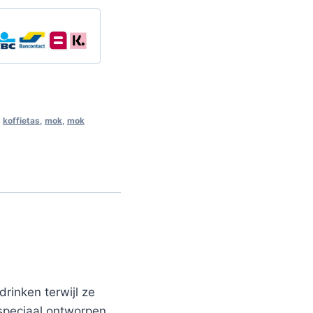
,
koffietas
,
mok
,
mok
rinken terwijl ze
 speciaal ontworpen