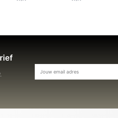
rief
.