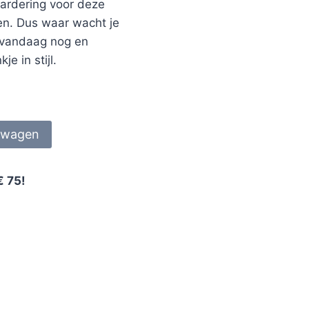
aardering voor deze
en. Dus waar wacht je
 vandaag nog en
e in stijl.
lwagen
€ 75!