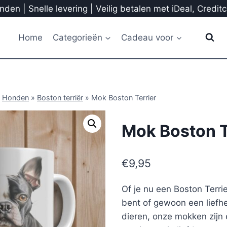
den | Snelle levering | Veilig betalen met iDeal, Credit
Home
Categorieën
Cadeau voor
»
Honden
»
Boston terriër
»
Mok Boston Terrier
Mok Boston T
€
9,95
Of je nu een Boston Terr
bent of gewoon een liefh
dieren, onze mokken zijn