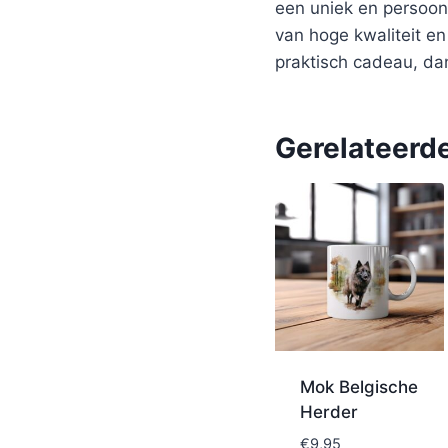
een uniek en persoon
van hoge kwaliteit e
praktisch cadeau, da
Gerelateerd
Mok Belgische
Herder
€
9,95