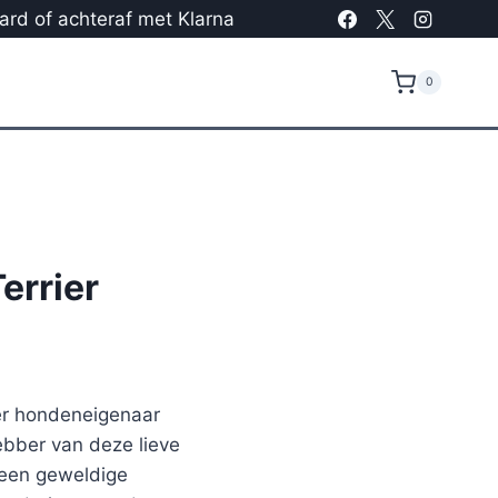
card of achteraf met Klarna
0
errier
ier hondeneigenaar
ebber van deze lieve
 een geweldige