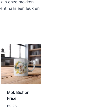
n zijn onze mokken
bent naar een leuk en
Mok Bichon
Frise
€
9,95