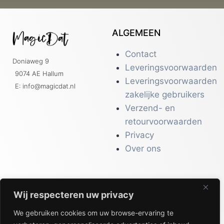
ALGEMEEN
Contact
Doniaweg 9
Leveringsvoorwaarden
9074 AE Hallum
Leveringsvoorwaarden
E: info@magicdat.nl
zakelijke gebruikers
Verzend- en
retourvoorwaarden
Privacy
Over ons
Wij respecteren uw privacy
CATALOGI
We gebruiken cookies om uw browse-ervaring te
Workwear &