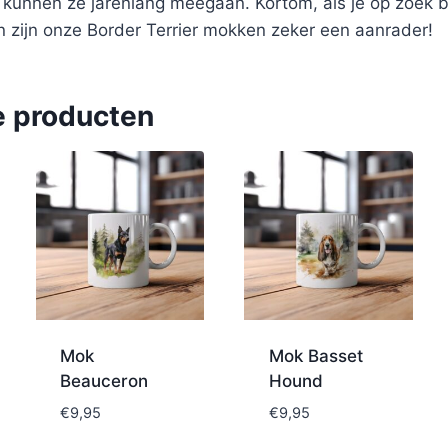
n kunnen ze jarenlang meegaan. Kortom, als je op zoek 
n zijn onze Border Terrier mokken zeker een aanrader!
e producten
Mok
Mok Basset
Beauceron
Hound
€
9,95
€
9,95