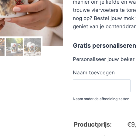
manier om je liefde en w
trouwe viervoeters te ton
nog op? Bestel jouw mok
geniet van je ochtenddrankj
Gratis personaliseren
Personaliseer jouw beke
Naam toevoegen
Naam onder de afbeelding zetten
Productprijs:
€
9