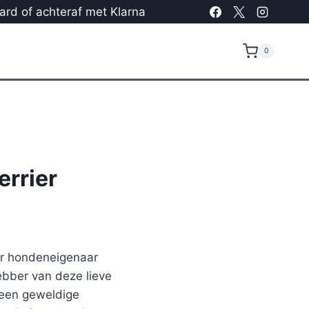
card of achteraf met Klarna
0
errier
ier hondeneigenaar
ebber van deze lieve
 een geweldige