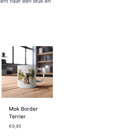
bent naar een leuk en
Mok Border
Terrier
€
9,95