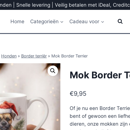
den | Snelle levering | Veilig betalen met iDeal, Credit
Home
Categorieën
Cadeau voor
»
Honden
»
Border terriër
»
Mok Border Terrier
Mok Border T
€
9,95
Of je nu een Border Terr
bent of gewoon een liefh
dieren, onze mokken zijn