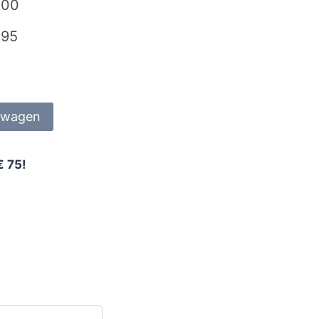
,00
,95
lwagen
€ 75!