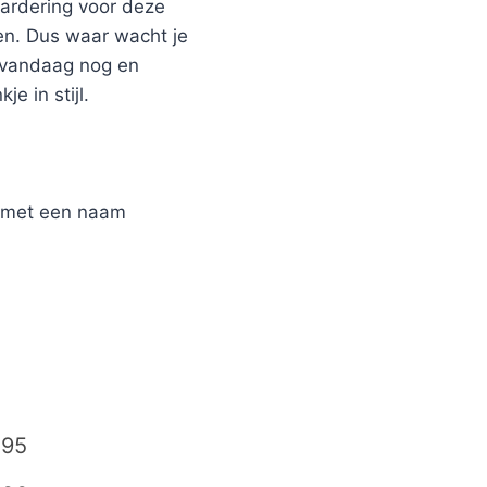
aardering voor deze
en. Dus waar wacht je
 vandaag nog en
e in stijl.
r met een naam
,95