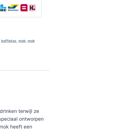
,
koffietas
,
mok
,
mok
rinken terwijl ze
 speciaal ontworpen
 mok heeft een