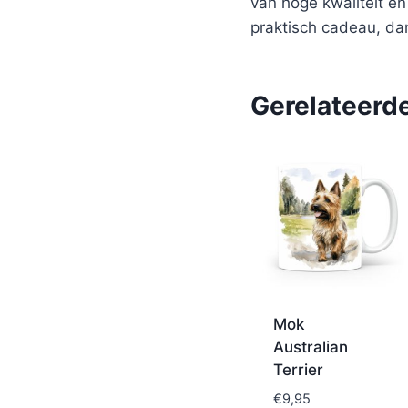
van hoge kwaliteit e
praktisch cadeau, da
Gerelateerd
Mok
Australian
Terrier
€
9,95