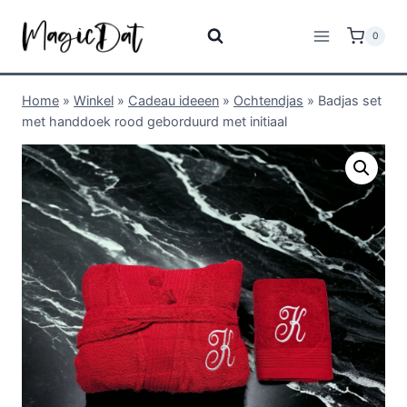
0
Home
»
Winkel
»
Cadeau ideeen
»
Ochtendjas
»
Badjas set
met handdoek rood geborduurd met initiaal