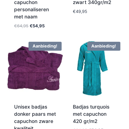
capuchon
zwart 340gr/m2
personaliseren
€
49,95
met naam
€
64,95
€
54,95
Aanbieding!
Aanbieding!
Unisex badjas
Badjas turquois
donker paars met
met capuchon
capuchon zware
420 gr/m2
kwaliteit