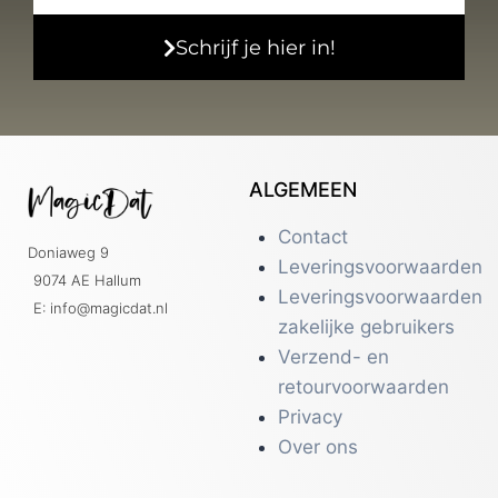
Schrijf je hier in!
ALGEMEEN
Contact
Doniaweg 9
Leveringsvoorwaarden
9074 AE Hallum
Leveringsvoorwaarden
E: info@magicdat.nl
zakelijke gebruikers
Verzend- en
retourvoorwaarden
Privacy
Over ons