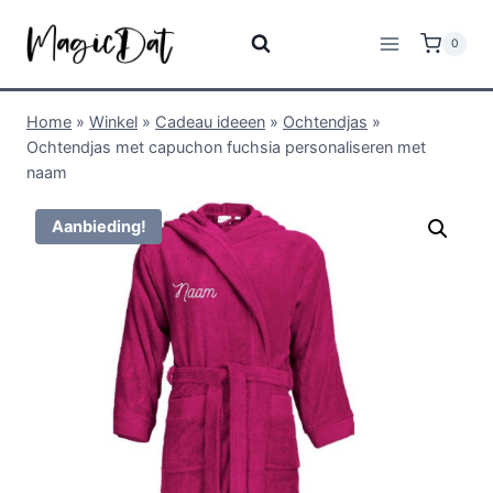
0
Home
»
Winkel
»
Cadeau ideeen
»
Ochtendjas
»
Ochtendjas met capuchon fuchsia personaliseren met
naam
Aanbieding!