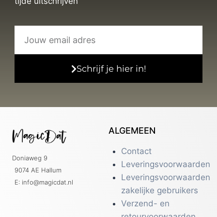
tijde uitschrijven
Schrijf je hier in!
ALGEMEEN
Contact
Doniaweg 9
Leveringsvoorwaarden
9074 AE Hallum
Leveringsvoorwaarden
E: info@magicdat.nl
zakelijke gebruikers
Verzend- en
retourvoorwaarden