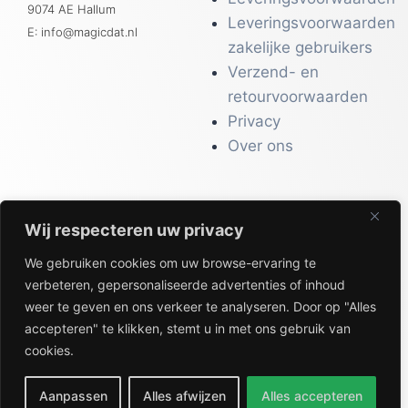
9074 AE Hallum
Leveringsvoorwaarden
E: info@magicdat.nl
zakelijke gebruikers
Verzend- en
retourvoorwaarden
Privacy
Over ons
Wij respecteren uw privacy
CATALOGI
We gebruiken cookies om uw browse-ervaring te
Workwear &
verbeteren, gepersonaliseerde advertenties of inhoud
Veiligheid
weer te geven en ons verkeer te analyseren. Door op "Alles
Kantoor & Receptie
accepteren" te klikken, stemt u in met ons gebruik van
Gezondheid & Beauty
cookies.
Keuken & Horeca
Aanpassen
Alles afwijzen
Alles accepteren