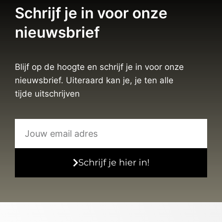
Vissen
Vissen
sterrenbeeld
sterrenbeeld
tshirt 1
tshirt 2
€
19,95
€
19,95
End of content
Schrijf je in voor onze
nieuwsbrief