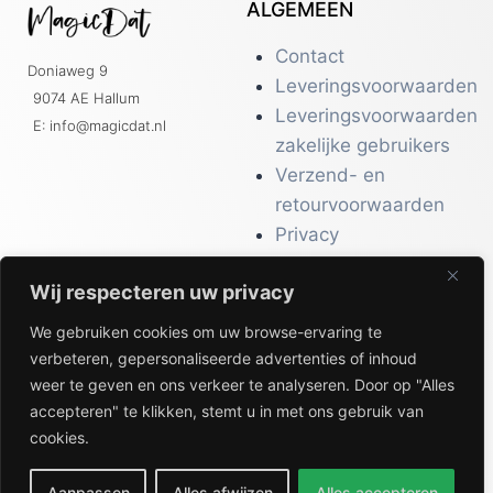
Blijf op de hoogte en schrijf je in voor onze
nieuwsbrief. Uiteraard kan je, je ten alle
tijde uitschrijven
Schrijf je hier in!
Wij respecteren uw privacy
We gebruiken cookies om uw browse-ervaring te
verbeteren, gepersonaliseerde advertenties of inhoud
weer te geven en ons verkeer te analyseren. Door op "Alles
accepteren" te klikken, stemt u in met ons gebruik van
ALGEMEEN
cookies.
Contact
Doniaweg 9
Aanpassen
Alles afwijzen
Alles accepteren