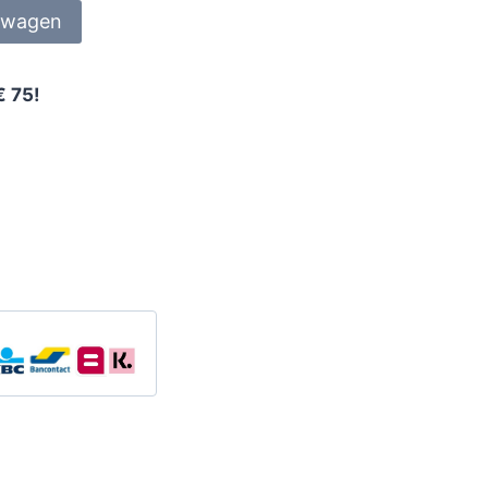
lwagen
€ 75!