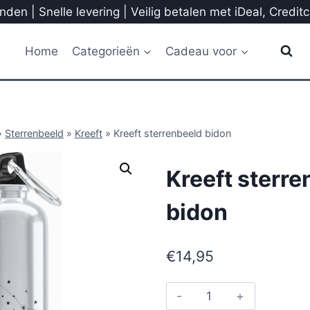
den | Snelle levering | Veilig betalen met iDeal, Credit
Home
Categorieën
Cadeau voor
»
Sterrenbeeld
»
Kreeft
»
Kreeft sterrenbeeld bidon
Kreeft sterre
bidon
€
14,95