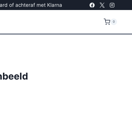
card of achteraf met Klarna
0
nbeeld