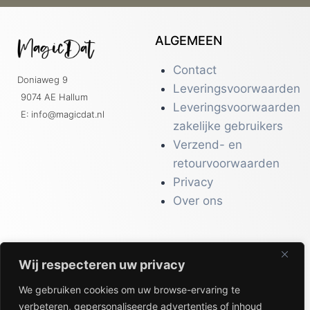
ALGEMEEN
Contact
Doniaweg 9
Leveringsvoorwaarden
9074 AE Hallum
Leveringsvoorwaarden
E: info@magicdat.nl
zakelijke gebruikers
Verzend- en
retourvoorwaarden
Privacy
Over ons
Wij respecteren uw privacy
CATALOGI
We gebruiken cookies om uw browse-ervaring te
Workwear &
verbeteren, gepersonaliseerde advertenties of inhoud