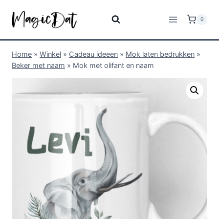
0
Home
»
Winkel
»
Cadeau ideeen
»
Mok laten bedrukken
»
Beker met naam
»
Mok met olifant en naam